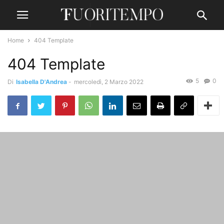
Home
404 Template
404 Template
5
0
Di
Isabella D'Andrea
-
mercoledì, 2 Marzo 2022