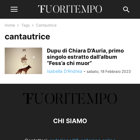
Home
Tags
Cantautrice
cantautrice
Dupu di Chiara D’Auria, primo
singolo estratto dall’album
“Fess’a chi muor”
Isabella D'Andrea
-
sabato, 18 Febbraio 2023
CHI SIAMO